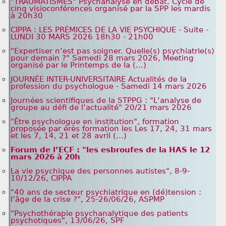
"TRAUMATISMES" Psychanalyse en débat. Cycle de
cinq visioconférences organisé par la SPP les mardis
à 20h30
CIPPA : LES PRÉMICES DE LA VIE PSYCHIQUE - Suite -
LUNDI 30 MARS 2026 18h30 - 21h00
"Expertiser n’est pas soigner. Quelle(s) psychiatrie(s)
pour demain ?" Samedi 28 mars 2026, Meeting
organisé par le Printemps de la (...)
JOURNÉE INTER-UNIVERSITAIRE Actualités de la
profession du psychologue - Samedi 14 mars 2026
Journées scientifiques de la STPPG : "L’analyse de
groupe au défi de l’actualité" 20/21 mars 2026
"Être psychologue en institution", formation
proposée par érès formation les Les 17, 24, 31 mars
et les 7, 14, 21 et 28 avril (...)
Forum de l’ECF : "les esbroufes de la HAS le 12
mars 2026 à 20h
La vie psychique des personnes autistes", 8-9-
10/12/26, CIPPA
"40 ans de secteur psychiatrique en (dé)tension :
l’âge de la crise ?", 25-26/06/26, ASPMP
"Psychothérapie psychanalytique des patients
psychotiques", 13/06/26, SPF