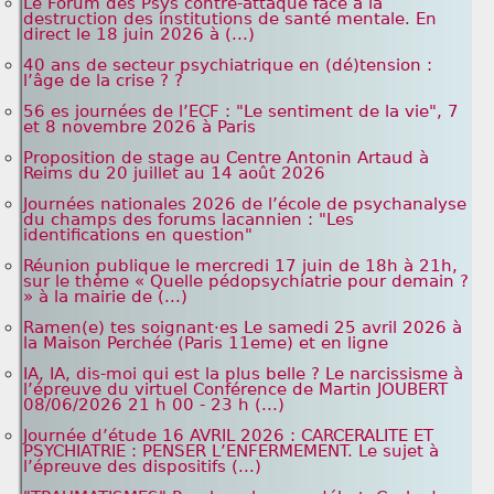
Le Forum des Psys contre-attaque face à la
destruction des institutions de santé mentale. En
direct le 18 juin 2026 à (...)
40 ans de secteur psychiatrique en (dé)tension :
l’âge de la crise ? ?
56 es journées de l’ECF : "Le sentiment de la vie", 7
et 8 novembre 2026 à Paris
Proposition de stage au Centre Antonin Artaud à
Reims du 20 juillet au 14 août 2026
Journées nationales 2026 de l’école de psychanalyse
du champs des forums lacannien : "Les
identifications en question"
Réunion publique le mercredi 17 juin de 18h à 21h,
sur le thème « Quelle pédopsychiatrie pour demain ?
» à la mairie de (...)
Ramen(e) tes soignant·es Le samedi 25 avril 2026 à
la Maison Perchée (Paris 11eme) et en ligne
IA, IA, dis-moi qui est la plus belle ? Le narcissisme à
l’épreuve du virtuel Conférence de Martin JOUBERT
08/06/2026 21 h 00 - 23 h (...)
Journée d’étude 16 AVRIL 2026 : CARCERALITE ET
PSYCHIATRIE : PENSER L’ENFERMEMENT. Le sujet à
l’épreuve des dispositifs (...)