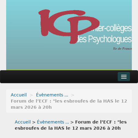
Accueil
>
Évènements ...
>
Actualités
Forum de l’ECF : "les esbroufes de la HAS le 12
mars 2026 à 20h
Agenda
Accueil
>
Évènements ...
>
Forum de l’ECF : "les
Articles
esbroufes de la HAS le 12 mars 2026 à 20h
Métier