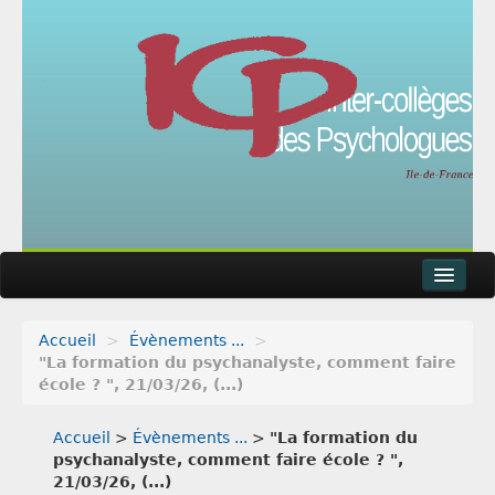
Accueil
>
Évènements ...
>
Actualités
"La formation du psychanalyste, comment faire
école ? ", 21/03/26, (...)
Agenda
Accueil
>
Évènements ...
>
"La formation du
Articles
psychanalyste, comment faire école ? ",
21/03/26, (...)
Métier