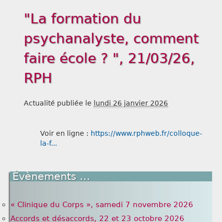
"La formation du
Liens
psychanalyste, comment
faire école ? ", 21/03/26,
RPH
Actualité publiée le
lundi 26 janvier 2026
Voir en ligne :
https://www.rphweb.fr/colloque-
la-f...
Évènements ...
« Clinique du Corps », samedi 7 novembre 2026
Accords et désaccords, 22 et 23 octobre 2026