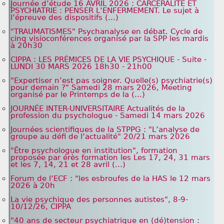
Journée d’étude 16 AVRIL 2026 : CARCERALITE ET
PSYCHIATRIE : PENSER L’ENFERMEMENT. Le sujet à
l’épreuve des dispositifs (...)
"TRAUMATISMES" Psychanalyse en débat. Cycle de
cinq visioconférences organisé par la SPP les mardis
à 20h30
CIPPA : LES PRÉMICES DE LA VIE PSYCHIQUE - Suite -
LUNDI 30 MARS 2026 18h30 - 21h00
"Expertiser n’est pas soigner. Quelle(s) psychiatrie(s)
pour demain ?" Samedi 28 mars 2026, Meeting
organisé par le Printemps de la (...)
JOURNÉE INTER-UNIVERSITAIRE Actualités de la
profession du psychologue - Samedi 14 mars 2026
Journées scientifiques de la STPPG : "L’analyse de
groupe au défi de l’actualité" 20/21 mars 2026
"Être psychologue en institution", formation
proposée par érès formation les Les 17, 24, 31 mars
et les 7, 14, 21 et 28 avril (...)
Forum de l’ECF : "les esbroufes de la HAS le 12 mars
2026 à 20h
La vie psychique des personnes autistes", 8-9-
10/12/26, CIPPA
"40 ans de secteur psychiatrique en (dé)tension :